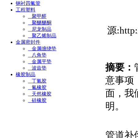
钢衬四氟管
工程塑料
聚甲醛
聚醚醚酮
源:htt
尼龙制品
聚乙烯制品
金属密封件
金属缠绕垫
八角垫
金属平垫
摘要：
波齿垫
橡胶制品
意事项
丁氰胶
氟橡胶
面，我
天然橡胶
硅橡胶
明。
管道补