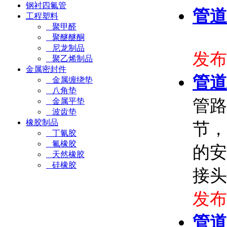
钢衬四氟管
管道
工程塑料
聚甲醛
聚醚醚酮
尼龙制品
发布时
聚乙烯制品
金属密封件
管道
金属缠绕垫
八角垫
管路
金属平垫
波齿垫
橡胶制品
节，
丁氰胶
氟橡胶
的安
天然橡胶
硅橡胶
接头
发布时
管道