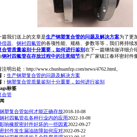
篇我们送上的文章是
生产钢塑复合管的问题及解决方案
为了更
补偿器
、
钢衬四氟管
的各项性能、规格、参数等等，我们将持续
复合管质量鉴别十分重要，如何进行鉴别
在下一篇继续做详细介
由
钢衬四氟管在存放过程中的注意细节
生产厂家镇江春环密封件集团有限
明出处：http://www.chunhuanfzp.com/news/4762.html。
篇：
生产钢塑复合管的问题及解决方案
篇：
钢塑复合管质量鉴别十分重要，如何进行鉴别
ags标签
复合管
闻
钢塑复合管如何才能正确存放
2018-10-08
钢衬四氟管在各种行业内的应用
2022-10-08
影响橡胶密封件好坏的一些因素
2022-09-27
密封件发生漏油故障如何应对
2022-09-22