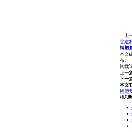
上一
管道
钢塑
本文
布。
转载请注
上一
下一
本文T
钢塑
相关新