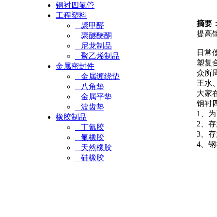
钢衬四氟管
工程塑料
摘要
聚甲醛
提高
聚醚醚酮
尼龙制品
日常
聚乙烯制品
塑复
金属密封件
众所
金属缠绕垫
王水
八角垫
大家
金属平垫
钢衬
波齿垫
1、
橡胶制品
2、
丁氰胶
3、
氟橡胶
4、
天然橡胶
硅橡胶