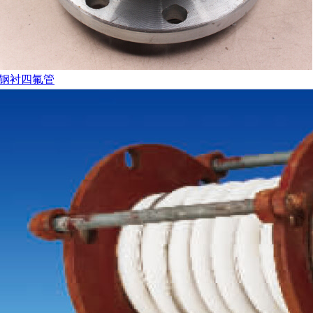
钢衬四氟管