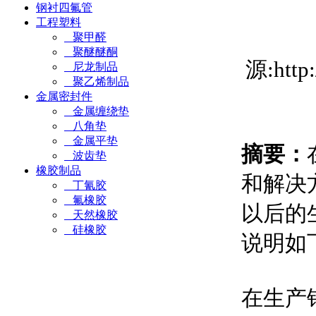
钢衬四氟管
工程塑料
聚甲醛
聚醚醚酮
源:htt
尼龙制品
聚乙烯制品
金属密封件
金属缠绕垫
八角垫
金属平垫
摘要：
波齿垫
橡胶制品
和解决
丁氰胶
氟橡胶
以后的
天然橡胶
硅橡胶
说明如
在生产