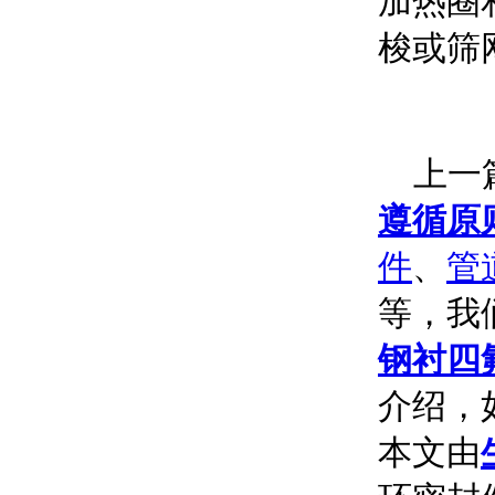
加热圈
梭或筛
上一篇
遵循原
件
、
管
等，我
钢衬四
介绍，
本文由