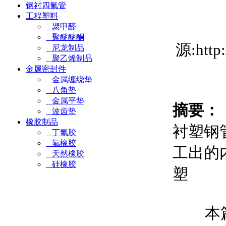
钢衬四氟管
工程塑料
聚甲醛
聚醚醚酮
源:htt
尼龙制品
聚乙烯制品
金属密封件
金属缠绕垫
八角垫
金属平垫
摘要：
波齿垫
橡胶制品
衬塑钢
丁氰胶
氟橡胶
工出的
天然橡胶
硅橡胶
塑
本篇文