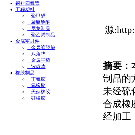
钢衬四氟管
工程塑料
聚甲醛
聚醚醚酮
源:htt
尼龙制品
聚乙烯制品
金属密封件
金属缠绕垫
八角垫
金属平垫
摘要：
波齿垫
橡胶制品
制品的
丁氰胶
氟橡胶
未经硫
天然橡胶
硅橡胶
合成橡
经加工