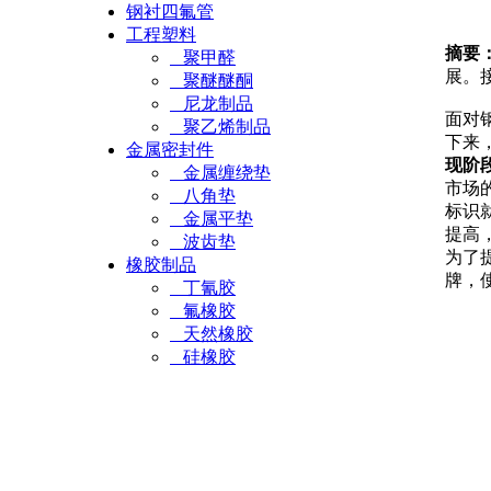
钢衬四氟管
工程塑料
摘要
聚甲醛
展。
聚醚醚酮
尼龙制品
面对
聚乙烯制品
下来
金属密封件
现阶
金属缠绕垫
市场
八角垫
标识
金属平垫
提高
波齿垫
为了
橡胶制品
牌，
丁氰胶
氟橡胶
天然橡胶
硅橡胶