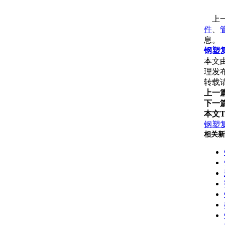
上一
件
、
息。
钢塑
本文
理发
转载请注
上一
下一
本文T
钢塑
相关新