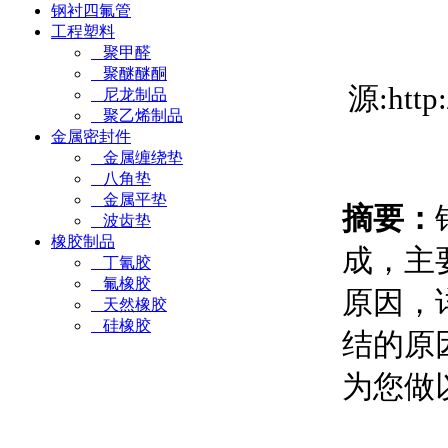
钢衬四氟管
工程塑料
聚甲醛
聚醚醚酮
源:htt
尼龙制品
聚乙烯制品
金属密封件
金属缠绕垫
八角垫
金属平垫
摘要：
波齿垫
橡胶制品
成，主
丁氰胶
氟橡胶
原因，
天然橡胶
硅橡胶
结的原
为您做