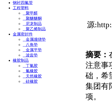
钢衬四氟管
工程塑料
聚甲醛
聚醚醚酮
源:htt
尼龙制品
聚乙烯制品
金属密封件
金属缠绕垫
八角垫
金属平垫
摘要：
波齿垫
橡胶制品
注意事
丁氰胶
氟橡胶
础，希
天然橡胶
硅橡胶
集团有
项。