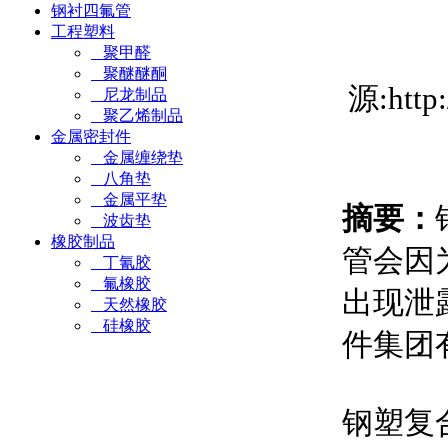
钢衬四氟管
工程塑料
聚甲醛
聚醚醚酮
源:htt
尼龙制品
聚乙烯制品
金属密封件
金属缠绕垫
八角垫
金属平垫
摘要：
波齿垫
橡胶制品
管会因
丁氰胶
氟橡胶
出现泄
天然橡胶
硅橡胶
件集团
钢塑复