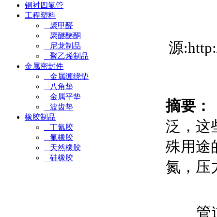
钢衬四氟管
工程塑料
聚甲醛
聚醚醚酮
源:htt
尼龙制品
聚乙烯制品
金属密封件
金属缠绕垫
八角垫
金属平垫
摘要：
波齿垫
橡胶制品
泛，这
丁氰胶
氟橡胶
殊用途
天然橡胶
硅橡胶
氮，压力
管道补