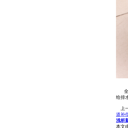
全球
给排
上一
道补
浅析
本文