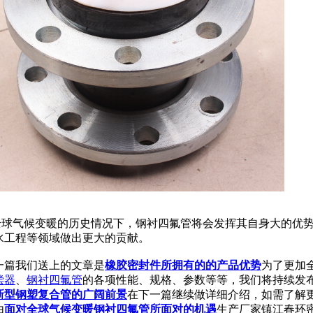
气候变暖的历史情况下，钢衬四氟管将会发挥其自身大的优势
水工程等领域做出更大的贡献。
篇我们送上的文章是
橡胶密封件所拥有的的产品优势
为了更加
偿器
、
钢衬四氟管
的各项性能、规格、参数等等，我们将持续发
新型钢塑复合管的广阔前景
在下一篇继续做详细介绍，如需了解
由
面对全球气候变暖钢衬四氟管所面对的机遇
生产厂家镇江春环密封件