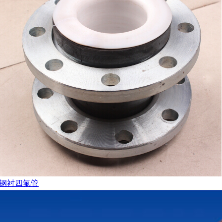
钢衬四氟管