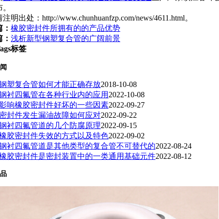
布。
明出处：http://www.chunhuanfzp.com/news/4611.html。
篇：
橡胶密封件所拥有的的产品优势
篇：
浅析新型钢塑复合管的广阔前景
ags标签
闻
钢塑复合管如何才能正确存放
2018-10-08
钢衬四氟管在各种行业内的应用
2022-10-08
影响橡胶密封件好坏的一些因素
2022-09-27
密封件发生漏油故障如何应对
2022-09-22
钢衬四氟管道的几个防腐原理
2022-09-15
橡胶密封件失效的方式以及特色
2022-09-02
钢衬四氟管道是其他类型的复合管不可替代的
2022-08-24
橡胶密封件是密封装置中的一类通用基础元件
2022-08-12
品