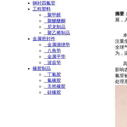
钢衬四氟管
工程塑料
摘要
聚甲醛
展，
聚醚醚酮
尼龙制品
聚乙烯制品
本篇
金属密封件
注重
金属缠绕垫
全球
八角垫
为，
金属平垫
波齿垫
高温
橡胶制品
影响
丁氰胶
氟管
氟橡胶
处理
天然橡胶
硅橡胶