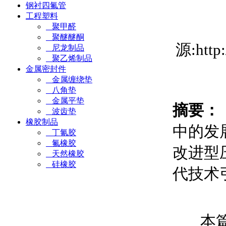
钢衬四氟管
工程塑料
聚甲醛
聚醚醚酮
源:htt
尼龙制品
聚乙烯制品
金属密封件
金属缠绕垫
八角垫
金属平垫
摘要：
波齿垫
橡胶制品
中的发
丁氰胶
氟橡胶
改进型
天然橡胶
硅橡胶
代技术
本篇文