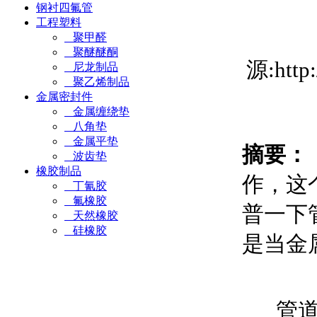
钢衬四氟管
工程塑料
聚甲醛
聚醚醚酮
源:htt
尼龙制品
聚乙烯制品
金属密封件
金属缠绕垫
八角垫
金属平垫
摘要：
波齿垫
橡胶制品
作，这
丁氰胶
氟橡胶
普一下
天然橡胶
硅橡胶
是当金
管道补