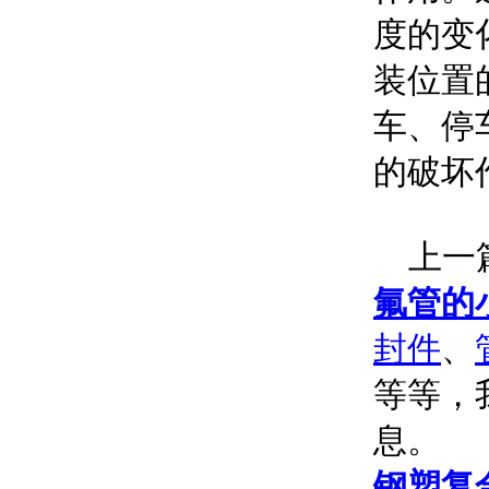
度的变
装位置
车、停
的破坏
上一篇
氟管的
封件
、
等等，
息。
钢塑复