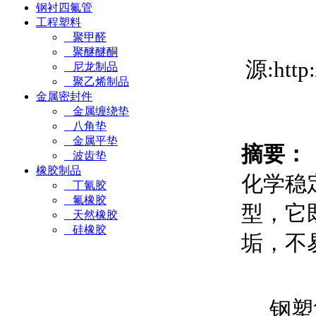
钢衬四氟管
工程塑料
聚甲醛
聚醚醚酮
源:htt
尼龙制品
聚乙烯制品
金属密封件
金属缠绕垫
八角垫
金属平垫
摘要：
波齿垫
橡胶制品
化学稳
丁氰胶
氟橡胶
型，它
天然橡胶
硅橡胶
垢，不
钢塑复