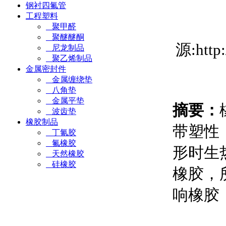
钢衬四氟管
工程塑料
聚甲醛
聚醚醚酮
源:htt
尼龙制品
聚乙烯制品
金属密封件
金属缠绕垫
八角垫
金属平垫
摘要：
波齿垫
橡胶制品
带塑性
丁氰胶
氟橡胶
形时生
天然橡胶
硅橡胶
橡胶，
响橡胶