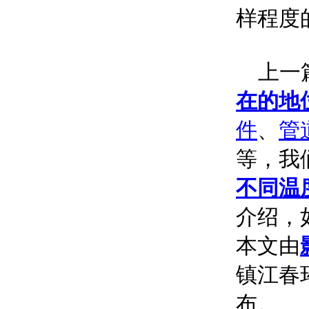
样程度
上一篇
在的地
件
、
管
等，我
不同温
介绍，
本文由
镇江春环
布。