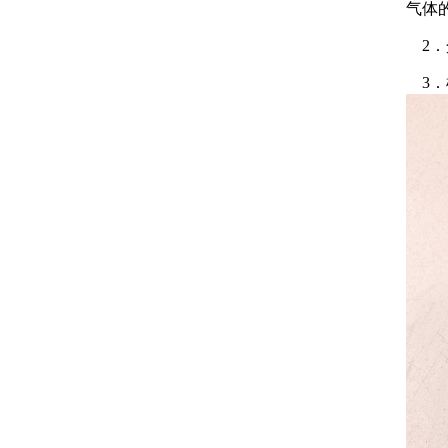
气体
2．介
3．