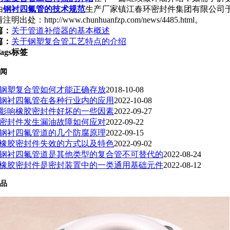
由
钢衬四氟管的技术规范
生产厂家镇江春环密封件集团有限公司于2018/
明出处：http://www.chunhuanfzp.com/news/4485.html。
篇：
关于管道补偿器的基本概述
篇：
关于钢塑复合管工艺特点的介绍
ags标签
闻
钢塑复合管如何才能正确存放
2018-10-08
钢衬四氟管在各种行业内的应用
2022-10-08
影响橡胶密封件好坏的一些因素
2022-09-27
密封件发生漏油故障如何应对
2022-09-22
钢衬四氟管道的几个防腐原理
2022-09-15
橡胶密封件失效的方式以及特色
2022-09-02
钢衬四氟管道是其他类型的复合管不可替代的
2022-08-24
橡胶密封件是密封装置中的一类通用基础元件
2022-08-12
品