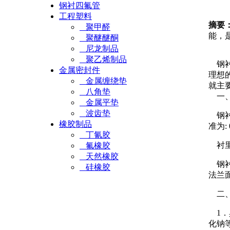
钢衬四氟管
工程塑料
摘要
聚甲醛
能，
聚醚醚酮
尼龙制品
聚乙烯制品
钢衬
金属密封件
理想
金属缠绕垫
就主
八角垫
一、
金属平垫
波齿垫
钢衬
橡胶制品
准为:
丁氰胶
衬里
氟橡胶
天然橡胶
钢衬四
硅橡胶
法兰
二、
1．
化钠