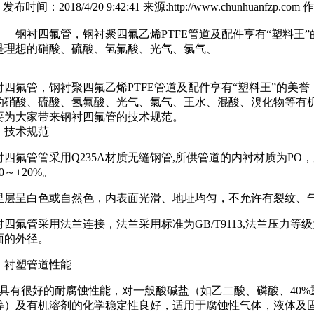
发布时间：2018/4/20 9:42:41 来源:http://www.chunhua
：
钢衬四氟管，钢衬聚四氟乙烯PTFE管道及配件亨有“塑料王
是理想的硝酸、硫酸、氢氟酸、光气、氯气、
四氟管，钢衬聚四氟乙烯PTFE管道及配件亨有“塑料王”的美
的硝酸、硫酸、氢氟酸、光气、氯气、王水、混酸、溴化物等有
要为大家带来钢衬四氟管的技术规范。
技术规范
四氟管管采用Q235A材质无缝钢管,所供管道的内衬材质为PO，厚
 0～+20%。
层呈白色或自然色，内表面光滑、地址均匀，不允许有裂纹、
氟管采用法兰连接，法兰采用标准为GB/T9113,法兰压力等级为
面的外径。
衬塑管道性能
具有很好的耐腐蚀性能，对一般酸碱盐（如乙二酸、磷酸、40%
等）及有机溶剂的化学稳定性良好，适用于腐蚀性气体，液体及