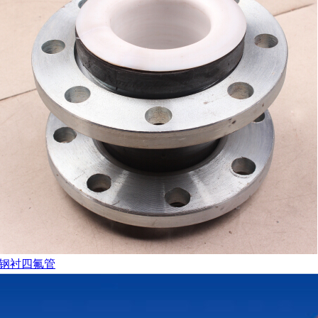
钢衬四氟管