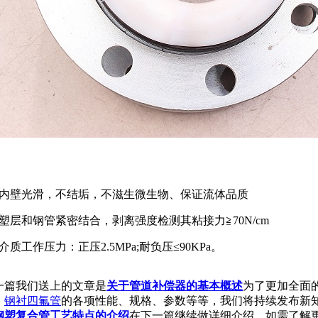
内壁光滑，不结垢，不滋生微生物、保证流体品质
塑层和钢管紧密结合，剥离强度检测其粘接力≧70N/cm
质工作压力：正压2.5MPa;耐负压≤90KPa。
篇我们送上的文章是
关于管道补偿器的基本概述
为了更加全面
、
钢衬四氟管
的各项性能、规格、参数等等，我们将持续发布新
钢塑复合管工艺特点的介绍
在下一篇继续做详细介绍，如需了解