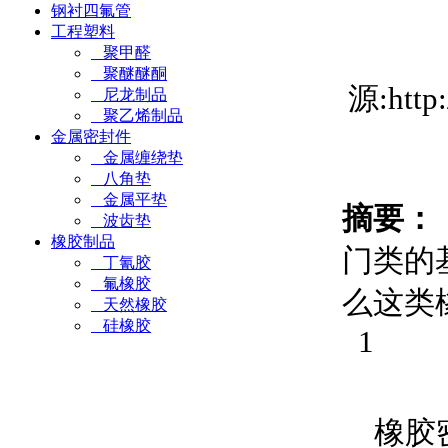
钢衬四氟管
工程塑料
聚甲醛
聚醚醚酮
源:htt
尼龙制品
聚乙烯制品
金属密封件
金属缠绕垫
八角垫
金属平垫
摘要：
波齿垫
橡胶制品
门类的
丁氰胶
氟橡胶
么这类
天然橡胶
硅橡胶
1
橡胶密