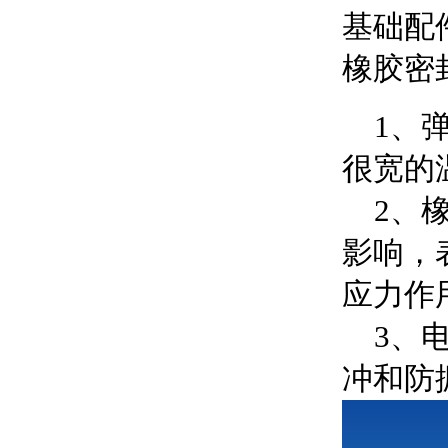
基础配
橡胶密
1、弹
很宽的温
2、橡
影响，
应力作
3、电
冲和防