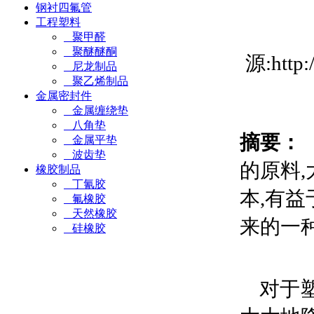
钢衬四氟管
工程塑料
聚甲醛
聚醚醚酮
源:htt
尼龙制品
聚乙烯制品
金属密封件
金属缠绕垫
八角垫
摘要：
金属平垫
波齿垫
的原料
橡胶制品
丁氰胶
本,有
氟橡胶
天然橡胶
来的一
硅橡胶
对于塑