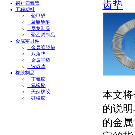
齿垫
钢衬四氟管
工程塑料
聚甲醛
聚醚醚酮
尼龙制品
聚乙烯制品
金属密封件
金属缠绕垫
八角垫
金属平垫
波齿垫
橡胶制品
丁氰胶
氟橡胶
本文将
天然橡胶
硅橡胶
的说明
的金属